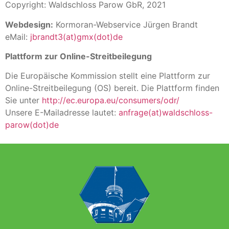
Copyright: Waldschloss Parow GbR, 2021
Webdesign:
Kormoran-Webservice Jürgen Brandt
eMail:
jbrandt3(at)gmx(dot)de
Plattform zur Online-Streitbeilegung
Die Europäische Kommission stellt eine Plattform zur
Online-Streitbeilegung (OS) bereit. Die Plattform finden
Sie unter
http://ec.europa.eu/consumers/odr/
Unsere E-Mailadresse lautet:
anfrage(at)waldschloss-
parow(dot)de