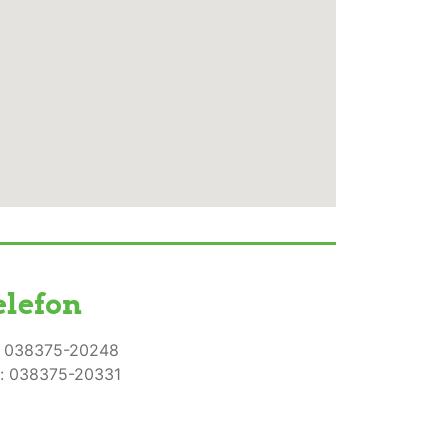
elefon
: 038375-20248
: 038375-20331